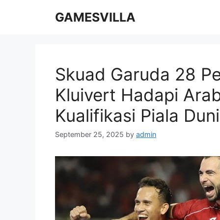
Skip
GAMESVILLA
to
content
Skuad Garuda 28 Pem
Kluivert Hadapi Arab
Kualifikasi Piala Du
September 25, 2025
by
admin