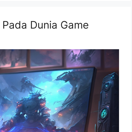
I Pada Dunia Game